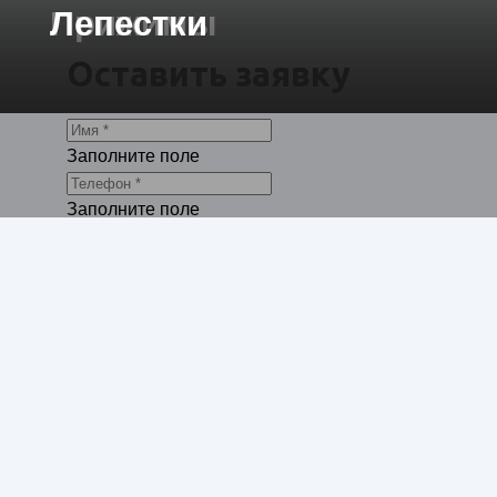
Прижимы
Лепестки
Оставить заявку
Заполните поле
Заполните поле
Отправить
Другие позиции